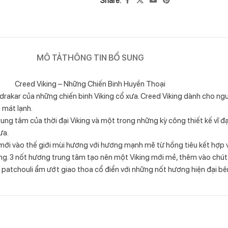
MÔ TẢ
THÔNG TIN BỔ SUNG
Creed Viking – Những Chiến Binh Huyền Thoại
drakar của những chiến binh Viking cổ xưa. Creed Viking dành cho ngư
 mát lạnh.
g tâm của thời đại Viking và một trong những kỳ công thiết kế vĩ đại
ưa.
mới vào thế giới mùi hương với hương mạnh mẽ từ hồng tiêu kết hợp v
ượng. 3 nốt hương trung tâm tạo nên một Viking mới mẻ, thêm vào c
 patchouli ẩm ướt giao thoa cổ điển với những nốt hương hiện đại bên