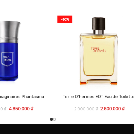
-10%
Imaginaires Phantasma
Terre D’hermes EDT Eau de Toilett
4.850.000
₫
2.600.000
₫
00
₫
2.900.000
₫