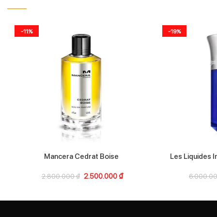
-11%
-19%
Mancera Cedrat Boise
Les Liquides 
2.500.000
₫
2.800.000
₫
6.000.0