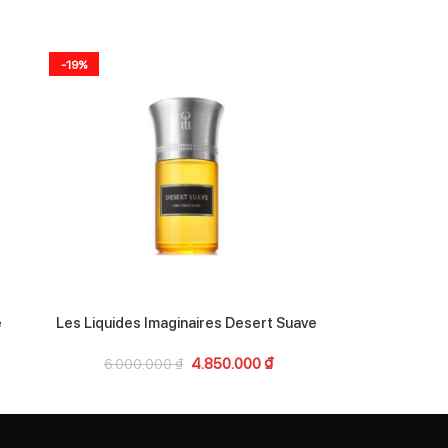
-19%
-27%
e
Les Liquides Imaginaires Desert Suave
Atelier Co
4.850.000
₫
6.000.000
₫
4.90