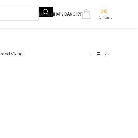
0
₫
ĐĂNG NHẬP / ĐĂNG KÝ
0
items
reed Viking