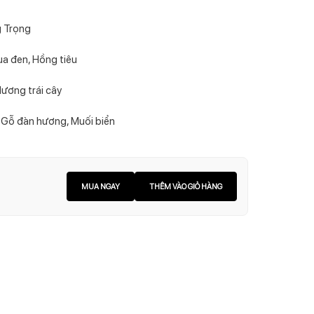
g Trọng
a đen, Hồng tiêu
Hương trái cây
, Gỗ đàn hương, Muối biển
MUA NGAY
THÊM VÀO GIỎ HÀNG