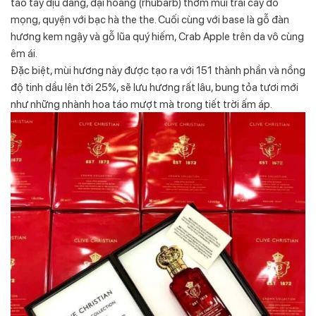
táo tây dịu dàng, đại hoàng (rhubarb) thơm mùi trái cây đỏ
mọng, quyện với bạc hà the the. Cuối cùng với base là gỗ đàn
hương kem ngậy và gỗ lũa quý hiếm, Crab Apple trên da vô cùng
êm ái.
Đặc biệt, mùi hương này được tạo ra với 151 thành phần và nồng
độ tinh dầu lên tới 25%, sẽ lưu hương rất lâu, bung tỏa tươi mới
như những nhành hoa táo mượt mà trong tiết trời ấm áp.