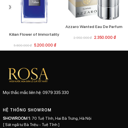
Azzaro Wanted Eau De Parfum
Kilian Flower of Immortality
2.350.000
₫
2.992.000
₫
5.200.000
₫
5.800.000
₫
Mọi thắc mắc liên hệ: 0979 335 330
HỆ THỐNG SHOWROM
SHOWROOM 1:
70 Tuệ Tĩnh, Hai Bà Trưng, Hà Nội
[ Sát ngã tư Bà Triệu - Tuệ Tĩnh ]