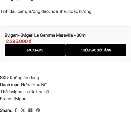
Tinh dầu cam, hương đào, hoa nhài, hoắc hương.
Bvlgari- Bvlgari Le Gemme Maravilla - 30ml
2.295.000
₫
MUA NGAY
THÊM VÀO GIỎ HÀNG
SKU:
Không áp dụng
Danh mục:
Nước Hoa Nữ
Thẻ:
bvlgari
,
nước hoa nữ
Brand:
Bvlgari
Share: