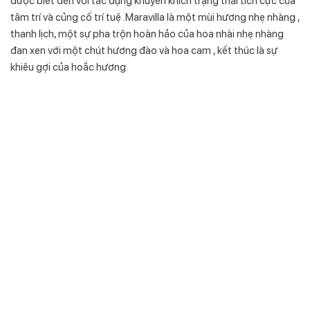
được biết đến với tác dụng khuyến khích trạng thái tích cực của
tâm trí và củng cố trí tuệ .Maravilla là một mùi hương nhẹ nhàng ,
thanh lịch, một sự pha trộn hoàn hảo của hoa nhài nhẹ nhàng
đan xen với một chút hương đào và hoa cam , kết thúc là sự
khiêu gợi của hoắc hương.