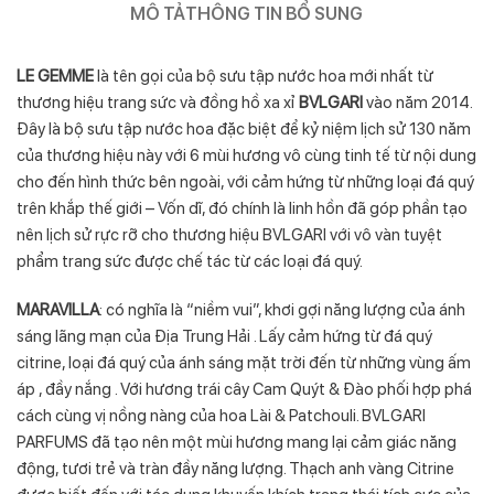
MÔ TẢ
THÔNG TIN BỔ SUNG
LE GEMME
là tên gọi của bộ sưu tập nước hoa mới nhất từ
thương hiệu trang sức và đồng hồ xa xỉ
BVLGARI
vào năm 2014.
Đây là bộ sưu tập nước hoa đặc biệt để kỷ niệm lịch sử 130 năm
của thương hiệu này với 6 mùi hương vô cùng tinh tế từ nội dung
cho đến hình thức bên ngoài, với cảm hứng từ những loại đá quý
trên khắp thế giới – Vốn dĩ, đó chính là linh hồn đã góp phần tạo
nên lịch sử rực rỡ cho thương hiệu BVLGARI với vô vàn tuyệt
phẩm trang sức được chế tác từ các loại đá quý.
MARAVILLA
: có nghĩa là “niềm vui”, khơi gợi năng lượng của ánh
sáng lãng mạn của Địa Trung Hải . Lấy cảm hứng từ đá quý
citrine, loại đá quý của ánh sáng mặt trời đến từ những vùng ấm
áp , đầy nắng . Với hương trái cây Cam Quýt & Đào phối hợp phá
cách cùng vị nồng nàng của hoa Lài & Patchouli. BVLGARI
PARFUMS đã tạo nên một mùi hương mang lại cảm giác năng
động, tươi trẻ và tràn đầy năng lượng. Thạch anh vàng Citrine