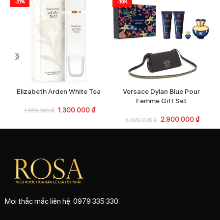
-21%
-19%
Elizabeth Arden White Tea
Versace Dylan Blue Pour
Femme Gift Set
1.300.000
₫
1.650.000
₫
2.900.000
₫
3.600.000
₫
Mọi thắc mắc liên hệ: 0979 335 330