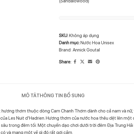
(Sandalowood)
SKU:
Không áp dụng
Danh mục:
Nước Hoa Unisex
Brand:
Annick Goutal
Share:
MÔ TẢ
THÔNG TIN BỔ SUNG
một hương thơm thuộc dòng Cam Chanh Thơm dành cho cả nam và nữ, 
 của Les Nuit d’Hadrien. Hương thơm của nước hoa thêu dệt lên một 
sâu trong đêm tối: Một chuyến dạo chơi dưới trời đêm Địa Trung Hải 
m có và mang một vẻ gì đó rất gợi cảm.