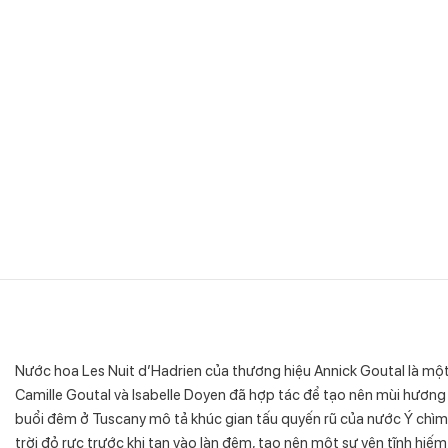
Nước hoa Les Nuit d’Hadrien của thương hiệu Annick Goutal là 
Camille Goutal và Isabelle Doyen đã hợp tác để tạo nên mùi hương
buổi đêm ở Tuscany mô tả khúc gian tấu quyến rũ của nước Ý chìm 
trời đỏ rực trước khi tan vào làn đêm, tạo nên một sự yên tĩnh hiế