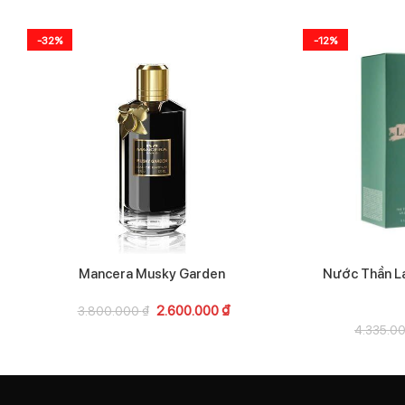
-32%
-12%
Mancera Musky Garden
Nước Thần L
2.600.000
₫
3.800.000
₫
4.335.0