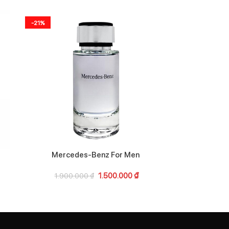
-21%
-19%
Mercedes-Benz For Men
Mont
1.500.000
₫
1.900.000
₫
3.60