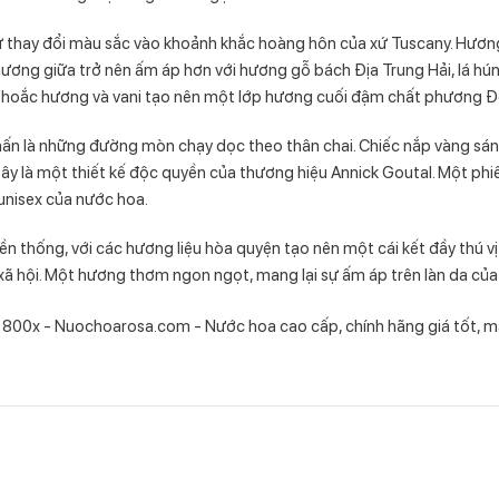
sự thay đổi màu sắc vào khoảnh khắc hoàng hôn của xứ Tuscany. Hươ
ơng giữa trở nên ấm áp hơn với hương gỗ bách Địa Trung Hải, lá húng 
, hoắc hương và vani tạo nên một lớp hương cuối đậm chất phương 
nhấn là những đường mòn chạy dọc theo thân chai. Chiếc nắp vàng sá
Đây là một thiết kế độc quyền của thương hiệu Annick Goutal. Một ph
unisex của nước hoa.
n thống, với các hương liệu hòa quyện tạo nên một cái kết đầy thú v
g xã hội. Một hương thơm ngon ngọt, mang lại sự ấm áp trên làn da củ