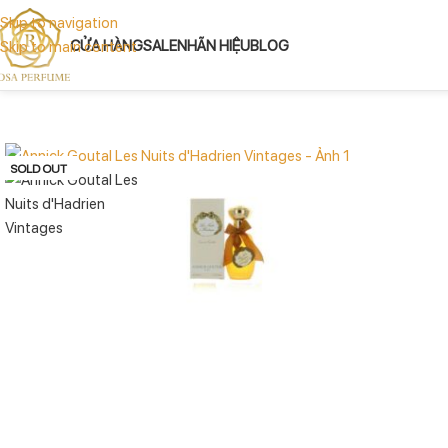
Skip to navigation
CỬA HÀNG
SALE
NHÃN HIỆU
BLOG
Skip to main content
SOLD OUT