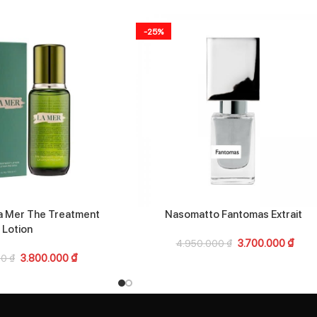
-25%
a Mer The Treatment
Nasomatto Fantomas Extrait
Lotion
3.700.000
₫
4.950.000
₫
3.800.000
₫
00
₫