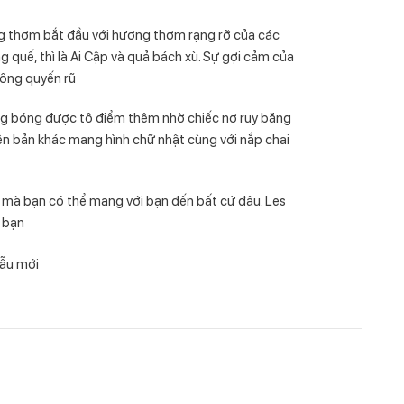
ng thơm bắt đầu với hương thơm rạng rỡ của các
quế, thì là Ai Cập và quả bách xù. Sự gợi cảm của
Đông quyến rũ
ng bóng được tô điểm thêm nhờ chiếc nơ ruy băng
iên bản khác mang hình chữ nhật cùng với nắp chai
ị mà bạn có thể mang với bạn đến bất cứ đâu. Les
a bạn