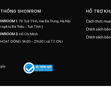
 THỐNG SHOWROM
HỖ TRỢ K
OWROOM 1:
70 Tuệ Tĩnh, Hai Bà Trưng, Hà Nội
Cách thức mua
t ngã tư Bà Triệu - Tuệ Tĩnh ]
Chính sách bả
OWROOM 2:
Hồ Chí Minh
Chính sách bảo
 HOẠT ĐỘNG: 9h30 – 21h30 ( cả T7, CN )
ngày