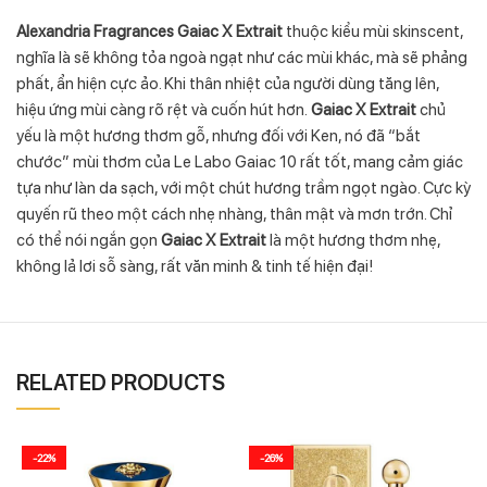
Alexandria Fragrances Gaiac X Extrait
thuộc kiểu mùi skinscent,
nghĩa là sẽ không tỏa ngoà ngạt như các mùi khác, mà sẽ phảng
phất, ẩn hiện cực ảo. Khi thân nhiệt của người dùng tăng lên,
hiệu ứng mùi càng rõ rệt và cuốn hút hơn.
Gaiac X Extrait
chủ
yếu là một hương thơm gỗ, nhưng đối với Ken, nó đã “bắt
chước” mùi thơm của Le Labo Gaiac 10 rất tốt, mang cảm giác
tựa như làn da sạch, với một chút hương trầm ngọt ngào. Cực kỳ
quyến rũ theo một cách nhẹ nhàng, thân mật và mơn trớn. Chỉ
có thể nói ngắn gọn
Gaiac X Extrait
là một hương thơm nhẹ,
không lả lơi sỗ sàng, rất văn minh & tinh tế hiện đại!
RELATED PRODUCTS
-22%
-26%