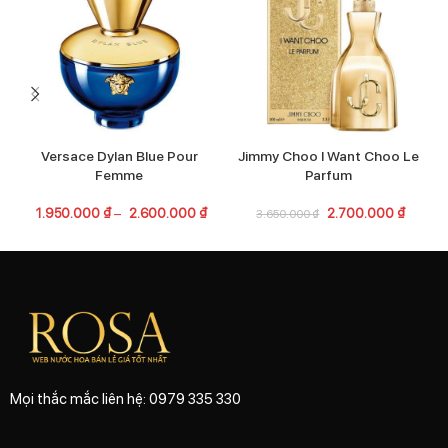
Versace Dylan Blue Pour
Jimmy Choo I Want Choo Le
Femme
Parfum
1.950.000
₫
–
2.600.000
₫
2.700.000
₫
3.650.000
₫
Mọi thắc mắc liên hệ: 0979 335 330