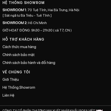
HỆ THỐNG SHOWROM
SHOWROOM 1:
70 Tuệ Tĩnh, Hai Bà Trưng, Hà Nội
[ Sát ngã tư Bà Triệu - Tuệ Tĩnh ]
SHOWROOM 2:
Hồ Chí Minh
GIỜ HOẠT ĐỘNG: 9h30 – 21h30 ( cả T7, CN )
HỖ TRỢ KHÁCH HÀNG
Cách thức mua hàng
Chính sách bảo mật
Chính sách bảo hành và đổi hàng
VỀ CHÚNG TÔI
Giới Thiệu
Hệ Thống Showrom
Liên Hệ
CÔNG TY CỔ PHẦN THƯƠNG MẠI XUẤT NHẬP KHẨU ROSA VIỆT NAM