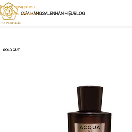
Skip to navigation
CỬA HÀNG
SALE
NHÃN HIỆU
BLOG
Skip to main content
SOLD OUT