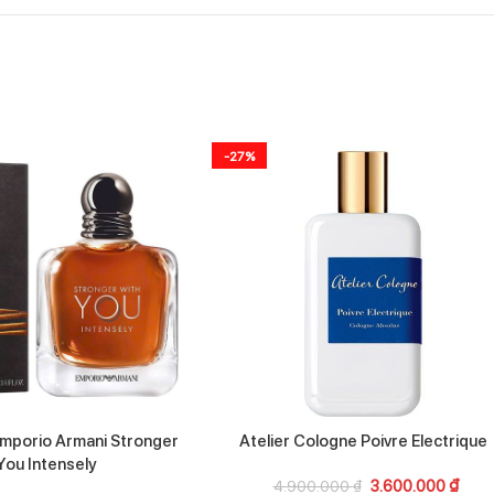
-27%
Emporio Armani Stronger
Atelier Cologne Poivre Electrique
You Intensely
3.600.000
₫
4.900.000
₫