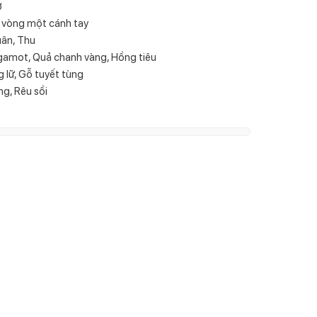
ờ
 vòng một cánh tay
uân, Thu
gamot, Quả chanh vàng, Hồng tiêu
 lữ, Gỗ tuyết tùng
g, Rêu sồi