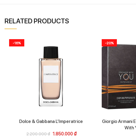
RELATED PRODUCTS
-16%
-20%
Dolce & Gabbana L’Imperatrice
Giorgio Armani 
With 
1.850.000
₫
2.200.000
₫