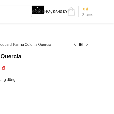
0
₫
ĐĂNG NHẬP / ĐĂNG KÝ
0
items
cqua di Parma Colonia Quercia
 Quercia
0
₫
ương đông